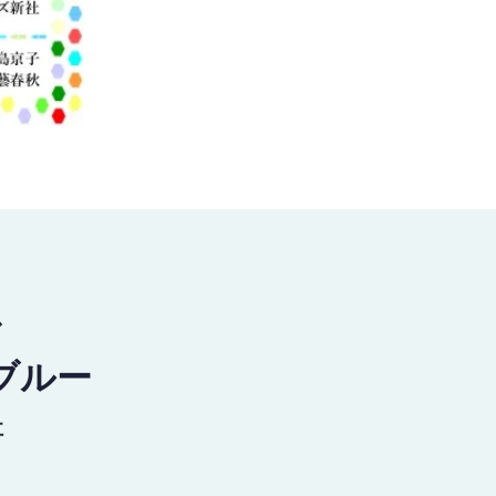
で
ブルー
社