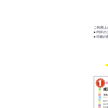
ご利用上
● PD
● 印刷