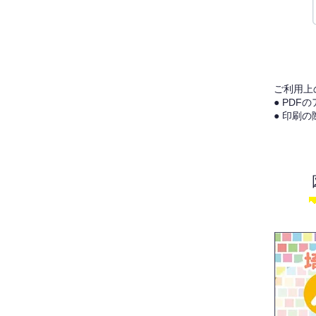
ご利用上
● PD
● 印刷