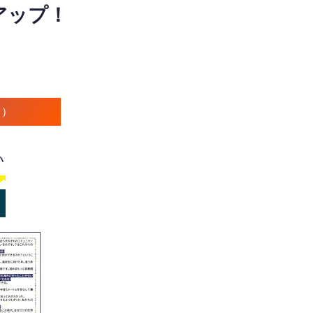
アップ！
で）
い