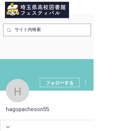
その他
フォローする
hagopacheson55
hagopacheson55