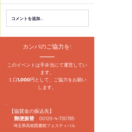
コメントを追加…
朝霞市立図書館本館にて
イチオシ本2025
発表イベント開催！
2月13日(金)2
14日(土)発表イ
催！
カンパのご協力を!
このイベントは手弁当にて運営してい
ます。
１口
円として、ご協力をお願い
1,000
します。
【協賛金の振込先】
郵便振替
00120-4-730785
埼玉県高校図書館フェスティバル