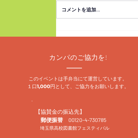
セット（パンフ30部、展示用 POP
コメントを追加…
1枚）を送料込み実費1,000円でお
分けします。県外からもお申込み
できます。 リンクのページに必
要事項をご記入ください。 実行
委員会から確認のメールをお送り
します。メールを確認の上、郵便
カンパのご協力を!
振替または銀行振り込みでご入金
ください。入金確認後に発送しま
す。 お申込みの受付期間は2026
このイベントは手弁当にて運営しています。
年1月27日～2月20日です。 イチ
１口
円として、ご協力をお願いします。
1,000
オシ本2025
【協賛金の振込先】
郵便振替 00120-4-730785
埼玉県高校図書館フェスティバル