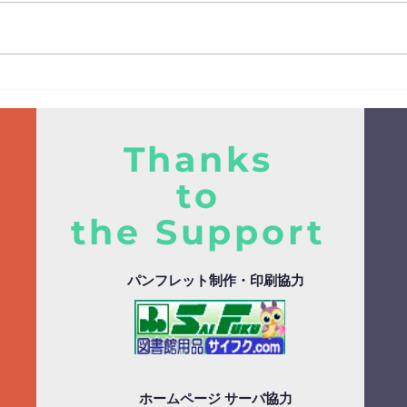
ル・
「図
20
スを
イチオシ本2025は2026年2月
本は
13日(金)20時発表！翌14日(土)
ール
発表イベント開催！
館部
Thanks
て、
to
10
国推
the Support
す。
https
パンフレット制作・印刷協力
ホームページ サーバ協力