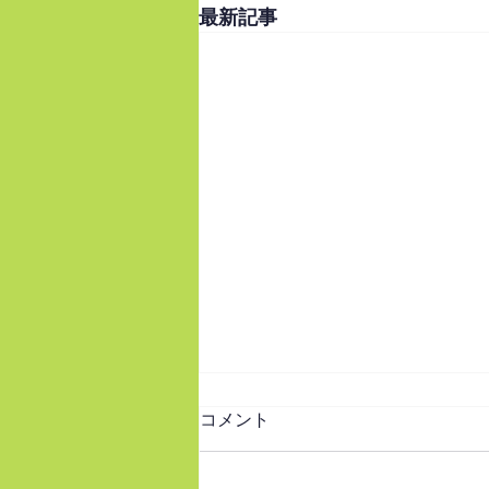
最新記事
イチオシ本2025のパンフレッ
コメント
トとPOPのセット頒布しま
す！
イチオシ本2025のパンフレット