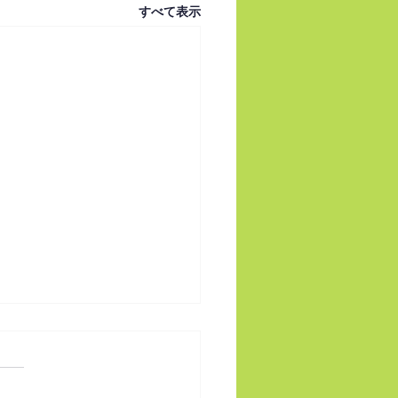
すべて表示
館と県民のつどい埼玉
25に出展します
月14日（日）に桶川市民ホー