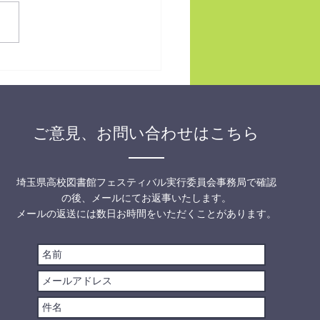
さいたま文学館で開催される
書館と県民のつどい埼玉
25」にて、イチオシ本のブー
出展いたします。 イチオシ
、さいたま文学館１階プチホ
で開催されている、高校図書
会の展示コーナーの一角に
ご意見、お問い合わせはこちら
2024年版イチオシ本ベスト
、他県の推し本の取り組み＆全
し本マップを紹介いたしま
埼玉県高校図書館フェスティバル実行委員会事務局で確認
ぜひご来場ください。
の後、メールにてお返事いたします。
://www.sailib.net
メールの返送には数日お時間をいただくことがあります。