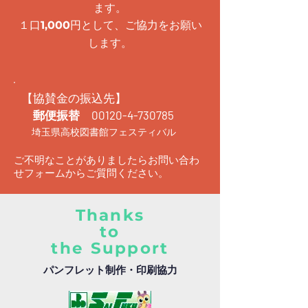
ます。
１口
円として、ご協力をお願い
1,000
します。
【協賛金の振込先】
郵便振替
00120-4-730785
埼玉県高校図書館フェスティバル
ご不明なことがありましたらお問い合わ
せフォームからご質問ください。
Thanks
to
the Support
パンフレット制作・印刷協力