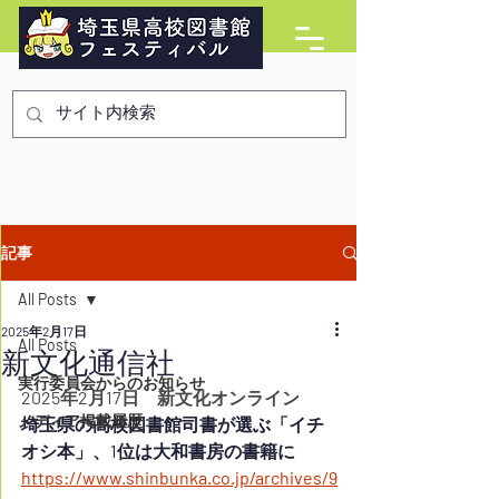
記事
All Posts
2025年2月17日
All Posts
新文化通信社
実行委員会からのお知らせ
2025年2月17日　新文化オンライン
メディア掲載履歴
埼玉県の高校図書館司書が選ぶ「イチ
オシ本」、1位は大和書房の書籍に
https://www.shinbunka.co.jp/archives/9