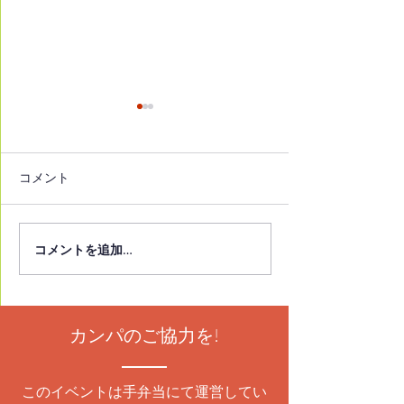
読売新聞埼玉県版
埼玉新聞
2026年2月28日付 読売新聞埼
2026年2月15日付
玉県版 高校図書館司書のイチ
徒に薦めたい10
コメント
オシ本、動物言語学者のエッ
への思い 言葉に
セーが１位「僕には鳥の言葉
校図書館司書が発
がわかる」
うございます。
コメントを追加…
https://www.yomiuri.co.jp/loc
al/saitama/news/20260227-
GYTNT00332/ ありがとうござ
います。
カンパのご協力を!
このイベントは手弁当にて運営してい