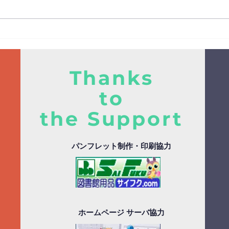
朝霞市立図書館本館にて発表
イチ
イベント開催！
13日
発表
Thanks
to
the Support
パンフレット制作・印刷協力
ホームページ サーバ協力