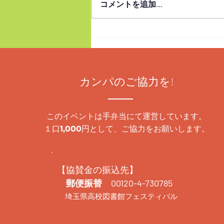
コメントを追加…
1枚）を送料込み実費1,000円でお
分けします。県外からもお申込み
できます。 リンクのページに必
要事項をご記入ください。 実行
委員会から確認のメールをお送り
します。メールを確認の上、郵便
カンパのご協力を!
振替または銀行振り込みでご入金
ください。入金確認後に発送しま
す。 お申込みの受付期間は2026
このイベントは手弁当にて運営しています。
年1月27日～2月20日です。 イチ
１口
円として、ご協力をお願いします。
1,000
オシ本2025
【協賛金の振込先】
郵便振替 00120-4-730785
埼玉県高校図書館フェスティバル