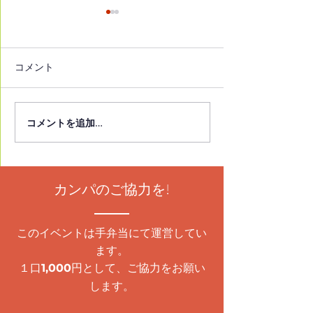
コメント
コメントを追加…
朝霞市立図書館本館にて
イチオシ本2025
発表イベント開催！
2月13日(金)2
14日(土)発表イ
催！
カンパのご協力を!
このイベントは手弁当にて運営してい
ます。
１口
円として、ご協力をお願い
1,000
します。