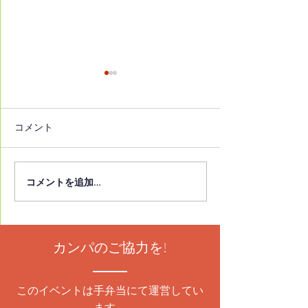
コメント
コメントを追加…
朝霞市立図書館本館にて
イチオシ本2025
発表イベント開催！
2月13日(金)2
14日(土)発表イ
催！
カンパのご協力を!
このイベントは手弁当にて運営してい
ます。