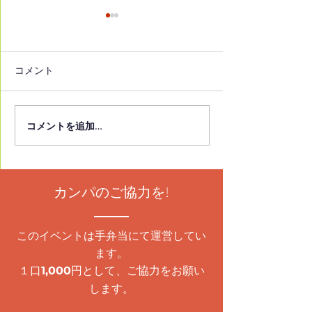
読売新聞埼玉県版
埼玉新聞
2026年2月28日付 読売新聞埼
2026年2月15日付
玉県版 高校図書館司書のイチ
徒に薦めたい10
コメント
オシ本、動物言語学者のエッ
への思い 言葉に
セーが１位「僕には鳥の言葉
校図書館司書が発
がわかる」
うございます。
コメントを追加…
https://www.yomiuri.co.jp/loc
al/saitama/news/20260227-
GYTNT00332/ ありがとうござ
います。
カンパのご協力を!
このイベントは手弁当にて運営してい
ます。
１口
円として、ご協力をお願い
1,000
します。