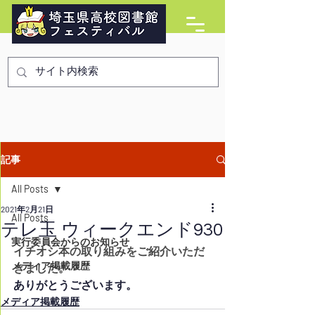
記事
All Posts
2021年2月21日
All Posts
テレ玉 ウィークエンド930
実行委員会からのお知らせ
イチオシ本の取り組みをご紹介いただ
メディア掲載履歴
きました。
ありがとうございます。
メディア掲載履歴