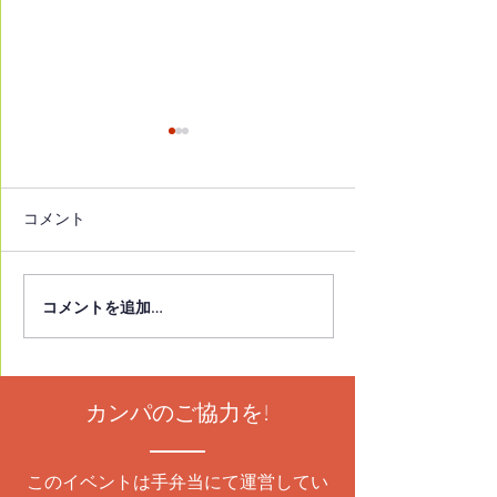
読売新聞埼玉県版
埼玉新聞
2026年2月28日付 読売新聞埼
2026年2月15日付
玉県版 高校図書館司書のイチ
徒に薦めたい10
コメント
オシ本、動物言語学者のエッ
への思い 言葉に
セーが１位「僕には鳥の言葉
校図書館司書が発
がわかる」
うございます。
コメントを追加…
https://www.yomiuri.co.jp/loc
al/saitama/news/20260227-
GYTNT00332/ ありがとうござ
います。
カンパのご協力を!
このイベントは手弁当にて運営してい