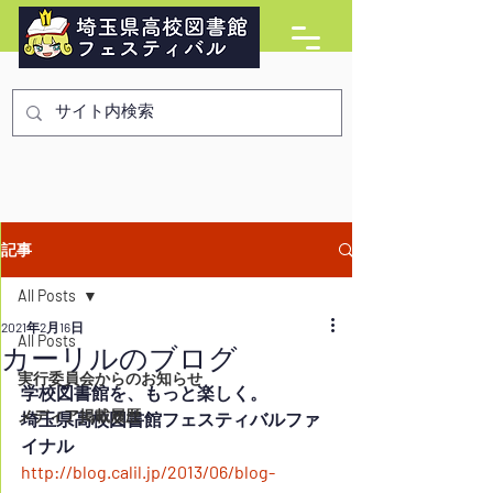
記事
All Posts
2021年2月16日
All Posts
カーリルのブログ
実行委員会からのお知らせ
学校図書館を、もっと楽しく。
メディア掲載履歴
埼玉県高校図書館フェスティバルファ
イナル
http://blog.calil.jp/2013/06/blog-