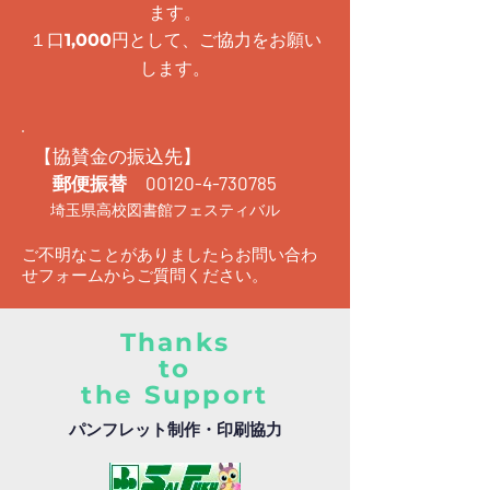
ます。
１口
円として、ご協力をお願い
1,000
します。
【協賛金の振込先】
郵便振替
00120-4-730785
埼玉県高校図書館フェスティバル
ご不明なことがありましたらお問い合わ
せフォームからご質問ください。
Thanks
to
the Support
パンフレット制作・印刷協力