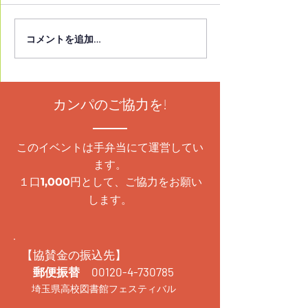
コメントを追加…
朝霞市立図書館本館にて
イチオシ本2025
発表イベント開催！
2月13日(金)2
14日(土)発表イ
催！
カンパのご協力を!
このイベントは手弁当にて運営してい
ます。
１口
円として、ご協力をお願い
1,000
します。
【協賛金の振込先】
郵便振替
00120-4-730785
埼玉県高校図書館フェスティバル